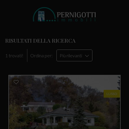
RISULTATI DELLA RICERCA
1 trovati!
Ordina per:
Più rilevanti
LUSSO