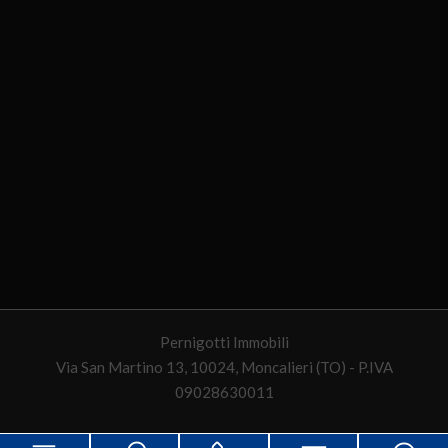
Pernigotti Immobili
Via San Martino 13, 10024, Moncalieri (TO) - P.IVA
09028630011