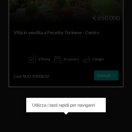
€ 650.000
Villa in vendita a Pecetto Torinese - Centro
370 mq
4 Camere
2 Bagni
Dettagli
Cod. NUO V000650
Utilizza i tasti rapidi per navigare!