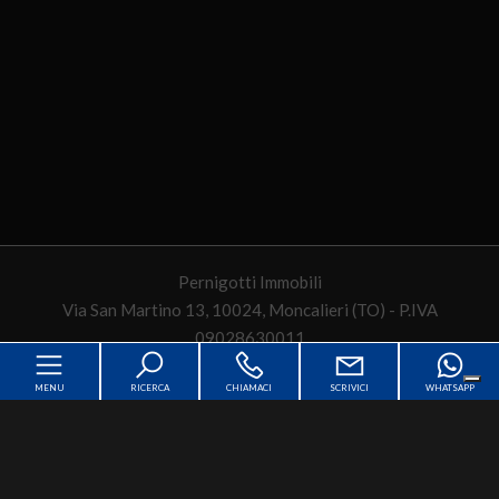
Pernigotti Immobili
Via San Martino 13, 10024, Moncalieri (TO) - P.IVA
09028630011
MENU
RICERCA
CHIAMACI
SCRIVICI
WHATSAPP
Sitemap
Privacy Policy