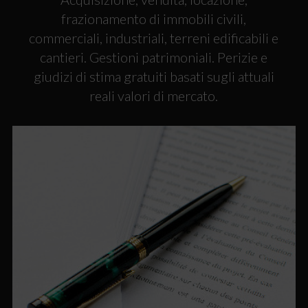
frazionamento di immobili civili,
commerciali, industriali, terreni edificabili e
cantieri. Gestioni patrimoniali. Perizie e
giudizi di stima gratuiti basati sugli attuali
reali valori di mercato.