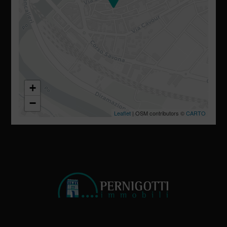
+
−
Leaflet
| OSM contributors ©
CARTO