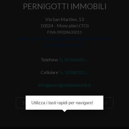
PERNIGOTTI IMMOBILI
Via San Martino, 13
10024 - Moncalieri (TO)
P.IVA 09028630011
https://www.pernigottiimmobili.it/a-4593010-
pernigotti-immobili/
Telefono
01164183 ...
Cellulare
33580311 ...
info@pernigottiimmobili.it
105 IN VENDITA
21 IN AFFITTO
Utilizza i tasti rapidi per navigare!