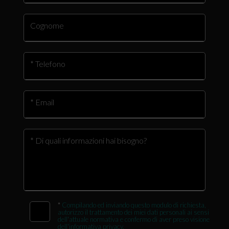
Cognome
* Telefono
* Email
* Di quali informazioni hai bisogno?
*
Compilando ed inviando questo modulo di richiesta,
autorizzo il trattamento dei miei dati personali ai sensi
dell'attuale normativa e confermo di aver preso visione
dell'informativa privacy.