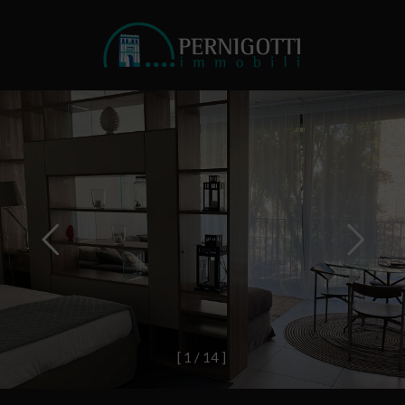
[
1
/
1
4
]