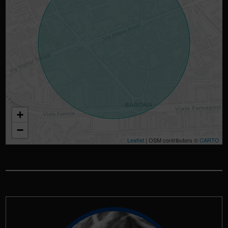
+
−
Leaflet
| OSM contributors ©
CARTO