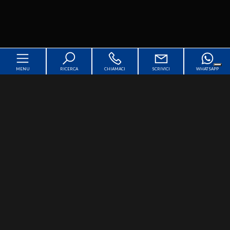
MENU
RICERCA
CHIAMACI
SCRIVICI
WHATSAPP
Home
Chi siamo
[+]
In vendita
[+]
In affitto
[+]