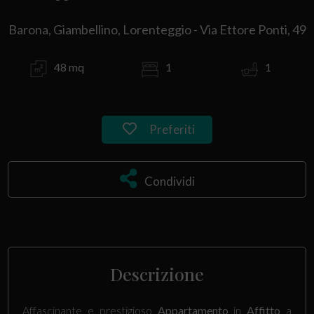
Barona, Giambellino, Lorenteggio - Via Ettore Ponti, 49
48 mq
1
1
Preferiti
Condividi
Descrizione
Affascinante e prestigioso
Appartamento
in
Affitto
a