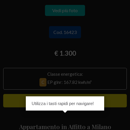
Vedi più foto
Cod. 16423
€ 1.300
Classe energetica:
C
EP glnr
: 167.82 kwh/m²
Lusso
Utilizza i tasti rapidi per navigare!
Appartamento in Affitto a Milano