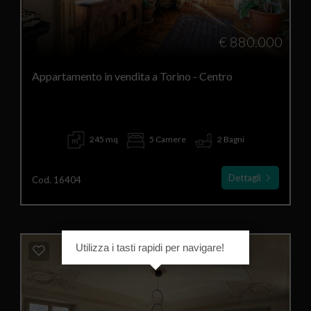
€ 880.000
Appartamento in vendita a Torino - Centro
245 mq
5 Camere
2 Bagni
Dettagli
Cod. 16404
Utilizza i tasti rapidi per navigare!