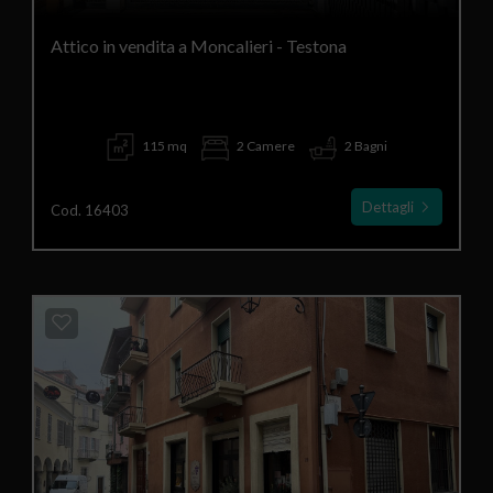
Attico in vendita a Moncalieri - Testona
115 mq
2 Camere
2 Bagni
Dettagli
Cod. 16403