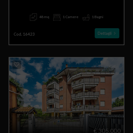
48 mq
1 Camere
1 Bagni
Dettagli
Cod. 16423
€ 305.000