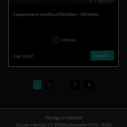
€ 750.000
Capannone in vendita a Nichelino - Nichelino
3.800 mq
Dettagli
Cod. 16387
1
2
...
Pernigotti Immobili
Via San Martino 13, 10024, Moncalieri (TO) - P.IVA