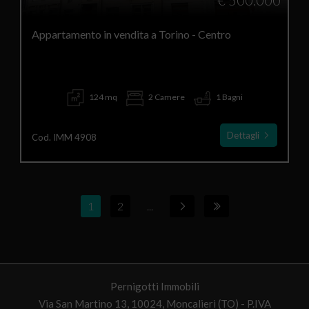
€ 500.000
Appartamento in vendita a Torino - Centro
124 mq
2 Camere
1 Bagni
Dettagli
Cod. IMM 4908
1
2
...
Pernigotti Immobili
Via San Martino 13, 10024, Moncalieri (TO) - P.IVA