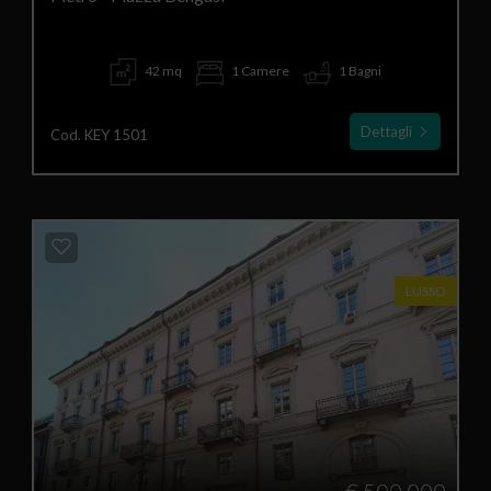
42 mq
1 Camere
1 Bagni
Dettagli
Cod. KEY 1501
LUSSO