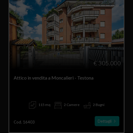
€ 305.000
Attico in vendita a Moncalieri - Testona
115 mq
2 Camere
2 Bagni
Dettagli
Cod. 16403