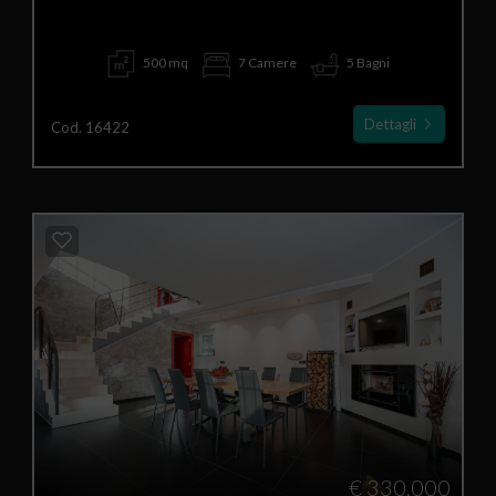
500 mq
7 Camere
5 Bagni
Dettagli
Cod. 16422
€ 330.000