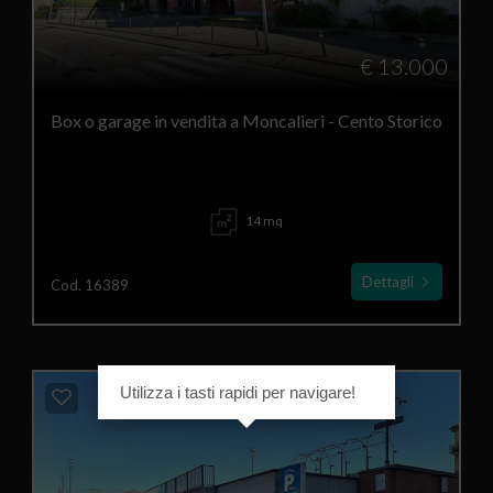
€ 13.000
Box o garage in vendita a Moncalieri - Cento Storico
14 mq
Dettagli
Cod. 16389
Utilizza i tasti rapidi per navigare!