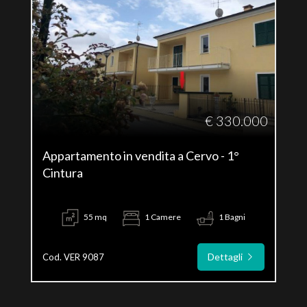
€ 330.000
Appartamento in vendita a Cervo - 1°
Cintura
55 mq
1 Camere
1 Bagni
Dettagli
Cod. VER 9087