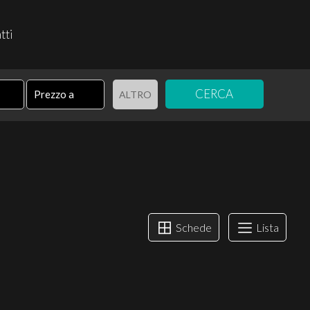
tti
CERCA
ALTRO
Schede
Lista