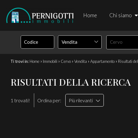
Home
Chi siamo
Vendita
Cervo
›
›
›
›
›
Ti trovi in:
Home
Immobili
Cervo
Vendita
Appartamento
Risultati de
RISULTATI DELLA RICERCA
1 trovati!
Ordina per:
Più rilevanti