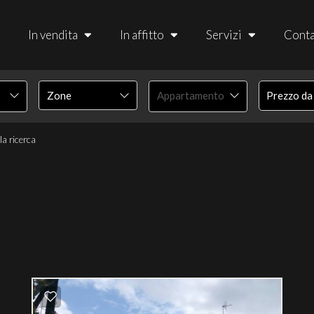
In vendita
In affitto
Servizi
Conta
Appartamento
lla ricerca