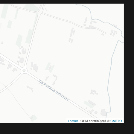
Leaflet
| OSM contributors ©
CARTO