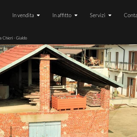
In vendita
In affitto
Servizi
Conta
a Chieri - Gialdo