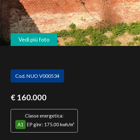
Vedi più foto
Cod. NUO V000534
€ 160.000
Classe energetica:
A1
EP glnr
: 175.00 kwh/m²