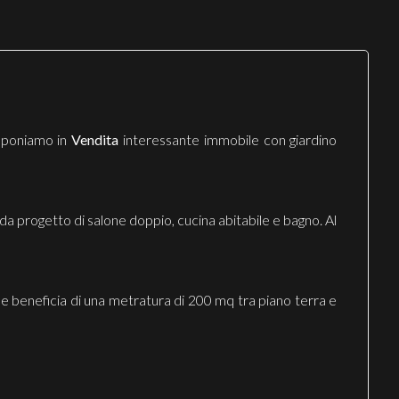
roponiamo in
Vendita
interessante immobile con giardino
a progetto di salone doppio, cucina abitabile e bagno. Al
he beneficia di una metratura di 200 mq tra piano terra e