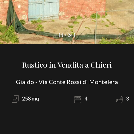
[
1
/
2
4
]
Rustico in Vendita a Chieri
Gialdo - Via Conte Rossi di Montelera
258 mq
4
3