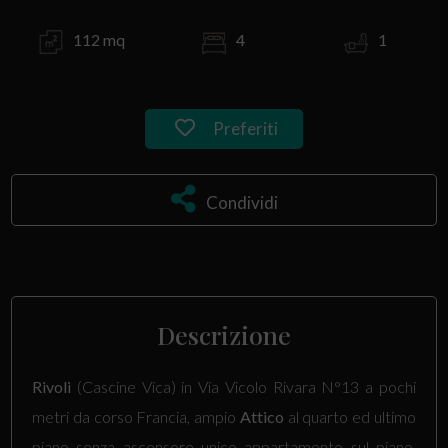
112 mq
4
1
Preferiti
Condividi
Descrizione
Rivoli
(Cascine Vica) in Via Vicolo Rivara N°13 a pochi
metri da corso Francia, ampio
Attico
al quarto ed ultimo
piano senza ascensore unico appartamento sul piano,