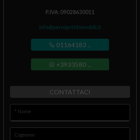
P.IVA: 09028630011
info@pernigottiimmobili.it
01164183 ...
+3933580 ...
CONTATTACI
* Nome
Cognome