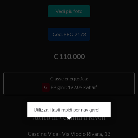
Vedi più foto
Cod. PRO 2173
€ 110.000
Classe energetica:
G
EP glnr
: 192.09 kwh/m²
Utilizza i tasti rapidi per navigare!
Attico in Vendita a Rivoli
Cascine Vica - Via Vicolo Rivara, 13