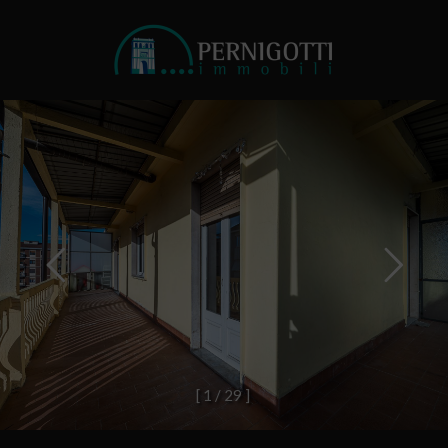
[
1
/
2
9
]