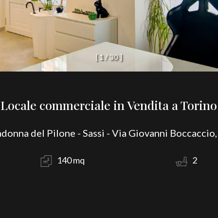
[
1
/
3
0
]
Locale commerciale in Vendita a Torino
donna del Pilone - Sassi - Via Giovanni Boccaccio,
140 mq
2