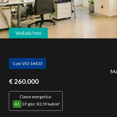
Vedi più foto
Cod. VIO 14433
Ma
€ 260.000
Classe energetica:
A1
EP glnr
: 82.59 kwh/m²