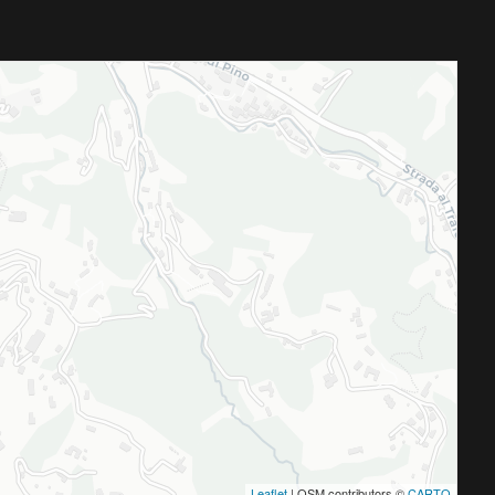
Leaflet
| OSM contributors ©
CARTO