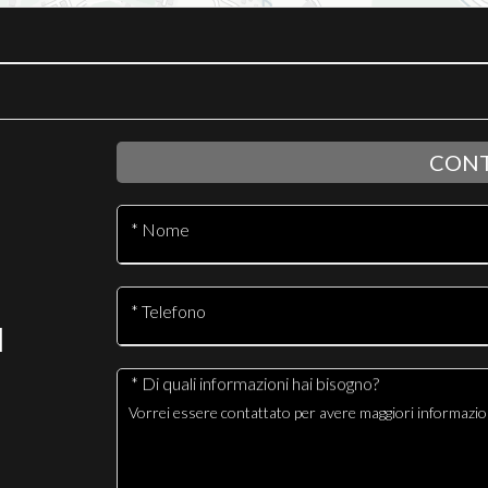
CONT
* Nome
* Telefono
I
* Di quali informazioni hai bisogno?