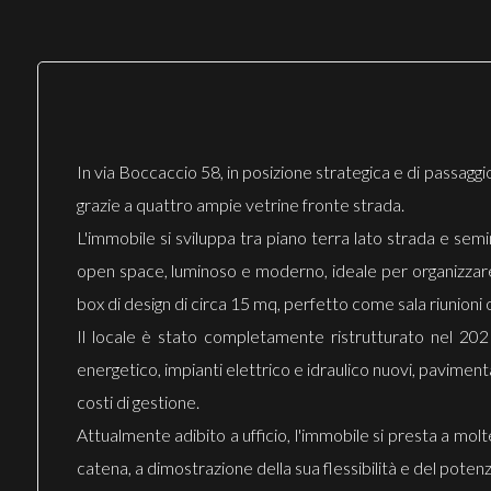
In via Boccaccio 58, in posizione strategica e di passagg
grazie a quattro ampie vetrine fronte strada.
L'immobile si sviluppa tra piano terra lato strada e sem
open space, luminoso e moderno, ideale per organizzare l
box di design di circa 15 mq, perfetto come sala riunioni 
Il locale è stato completamente ristrutturato nel 202
energetico, impianti elettrico e idraulico nuovi, paviment
costi di gestione.
Attualmente adibito a ufficio, l'immobile si presta a molte
catena, a dimostrazione della sua flessibilità e del pote