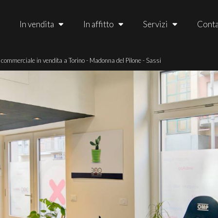
In vendita
In affitto
Servizi
Conta
 commerciale in vendita a Torino - Madonna del Pilone - Sassi