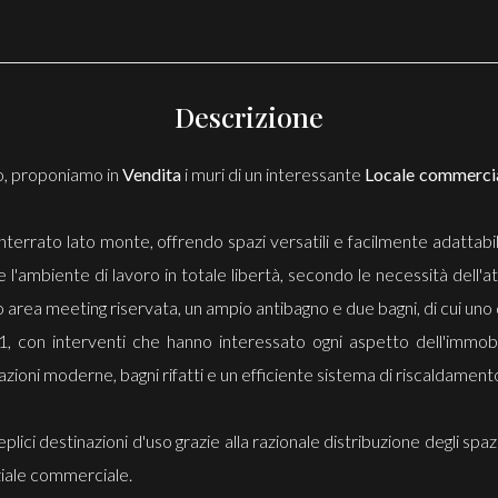
Descrizione
io, proponiamo in
Vendita
i muri di un interessante
Locale commerci
interrato lato monte, offrendo spazi versatili e facilmente adattab
'ambiente di lavoro in totale libertà, secondo le necessità dell'at
o area meeting riservata, un ampio antibagno e due bagni, di cui uno 
1, con interventi che hanno interessato ogni aspetto dell'immobi
azioni moderne, bagni rifatti e un efficiente sistema di riscaldamen
plici destinazioni d'uso grazie alla razionale distribuzione degli spa
nziale commerciale.