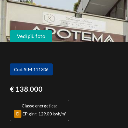
Vedi più foto
Cod. SIM 111306
€ 138.000
Classe energetica:
D
EP glnr
: 129.00 kwh/m²