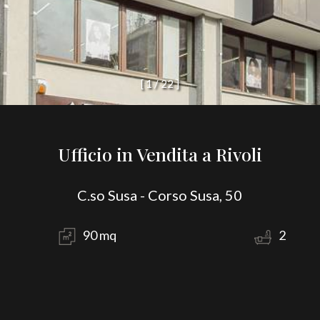
[
1
/
2
2
]
Ufficio in Vendita a Rivoli
C.so Susa - Corso Susa, 50
90 mq
2