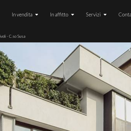
In vendita
In affitto
Servizi
Conta
ivoli - C.so Susa