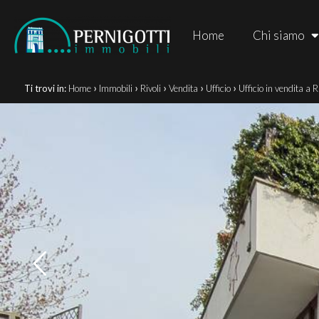
Home
Chi siamo
›
›
›
›
›
Ti trovi in:
Home
Immobili
Rivoli
Vendita
Ufficio
Ufficio in vendita a R