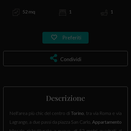
52 mq
1
1
Preferiti
Condividi
Descrizione
Nell'area più chic del centro di
Torino
, tra via Roma e via
Lagrange, a due passi da piazza San Carlo,
Appartamento
bilocale ristrutturato a nuovo, di 52 metri quadrati al