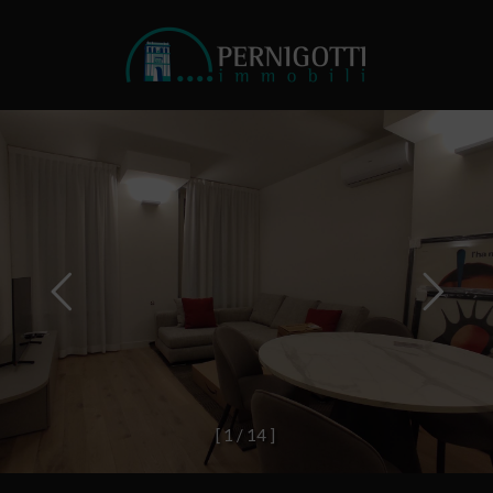
[
1
/
1
4
]