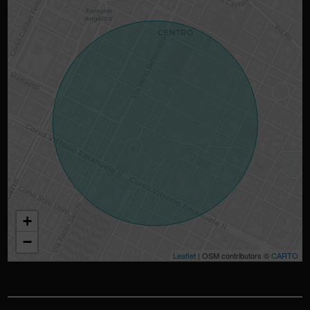
+
−
Leaflet
| OSM contributors ©
CARTO