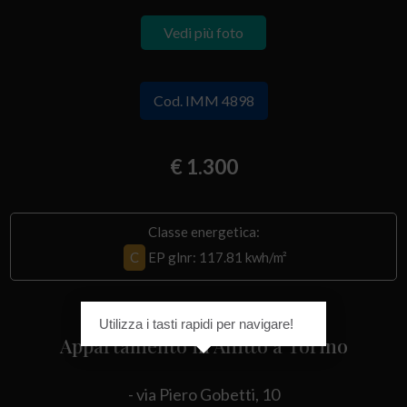
Vedi più foto
Cod. IMM 4898
€ 1.300
Classe energetica:
C
EP glnr
: 117.81 kwh/m²
Utilizza i tasti rapidi per navigare!
Appartamento in Affitto a Torino
- via Piero Gobetti, 10