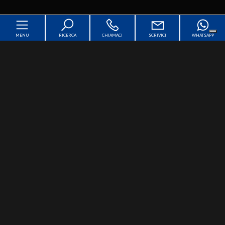
MENU
RICERCA
CHIAMACI
SCRIVICI
WHATSAPP
Home
Chi siamo
[+]
In vendita
[+]
In affitto
[+]
Servizi
[+]
Contatti