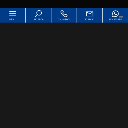
MENU
RICERCA
CHIAMACI
SCRIVICI
WHATSAPP
Home
Chi siamo
[+]
In vendita
[+]
In affitto
[+]
Servizi
[+]
Contatti