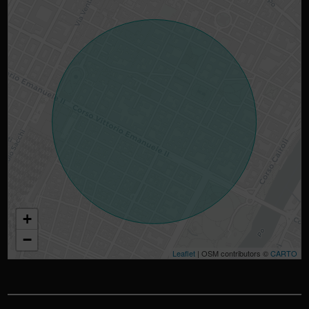
+
−
Leaflet
| OSM contributors ©
CARTO