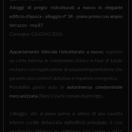
Alloggi di pregio ristrutturati a nuovo in elegante
edificio d'epoca - alloggio n° 34 - piano primo con ampio
terrazzo - mq 87
Consegna: GIUGNO 2026
Appartamento
bilocale
ristrutturato a nuovo
, esposto
su corte interna, in condominio storico in fase di totale
restauro con l'applicazione di soluzioni impiantistiche che
garantiscano comfort abitativo e risparmio energetico.
Possibilità posto auto in
autorimessa condominiale
meccanizzata
(Silos) e parti comuni di prestigio.
L'alloggio, sito al piano primo e ultimo di una casetta
interno cortile distaccata dall'edificio principale, è così
strutturato: ingresso su soggiorno con cucina a vista,