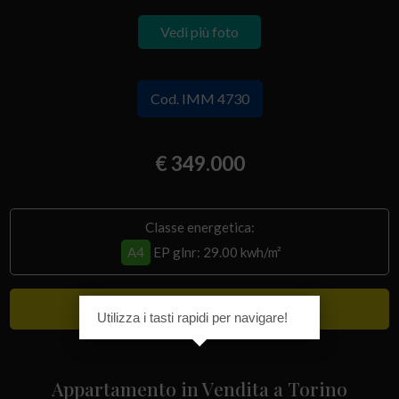
Vedi più foto
Cod. IMM 4730
€ 349.000
Classe energetica:
A4
EP glnr
: 29.00 kwh/m²
Lusso
Utilizza i tasti rapidi per navigare!
Appartamento in Vendita a Torino