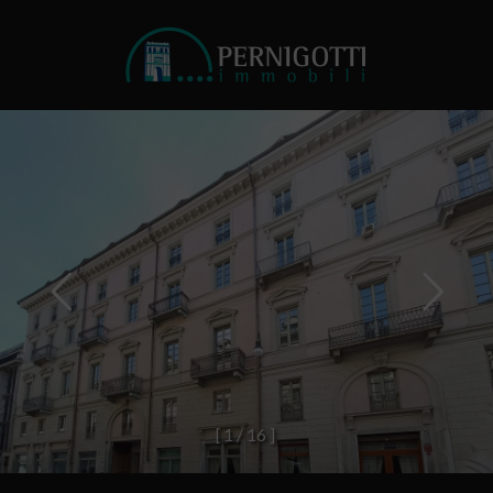
[
1
/
1
6
]